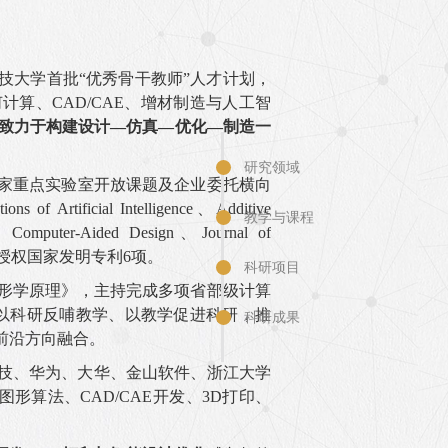
技大学首批“优秀骨干教师”人才计划，
算、CAD/CAE、增材制造与人工智
，致力于构建设计—仿真—优化—制造一
研究领域
家重点实验室开放课题及企业委托横向
ificial Intelligence、Additive
教学与课程
g、Computer-Aided Design、Journal of
授权
国家发明专利6项。
科研项目
形学原理》，主持完成多项省部级计算
以科研反哺教学、以教学促进科研，推
科研成果
前沿方向融合。
科技、华为、大华、金山软件、浙江大学
形算法、CAD/CAE开发、3D打印、