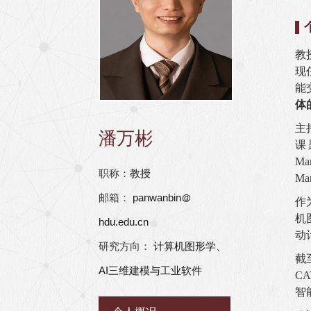
教
现
能
体
主
潘万彬
课题
Ma
职称：
教授
Ma
邮箱：
panwanbin
作
机
hdu.edu.cn
动
研究方向：
计算机图形学、
截
AI三维建模与工业软件
C
智