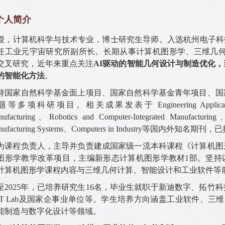
个人简介
授
，计算机科学与技术专业
，博士研究生导师。入选杭州电子科
任工业元宇宙研究所副所长。长期从事计算机图形学、三维几何计
交叉研究，近年来重点关注
AI驱动的智能几何设计与制造优化
的智能
化
方法
。
持国家自然科学基金面上项目、国家自然科学基金青年项目、国
等多项科研项目。相关成果发表于 Engineering Applications of Art
nufacturing、Robotics and Computer-Integrated Manufacturin
nufacturing Systems、Computers in Industry等国内外知名期刊，
已
为课程负责人，主导并负责建成国家级一流本科课程《计算机图
图形学教学改革项目，主编新形态计算机图形学教材1部。坚持
计算机图形学课程内容与三维几何计算、智能设计和工业软件等
至2025年，已培养研究生16名，毕业生就职于新迪数字、拓竹
AT Lab及国家企事业单位等。学生培养方向涵盖工业软件、三维图
能制造与数字化设计等领域。