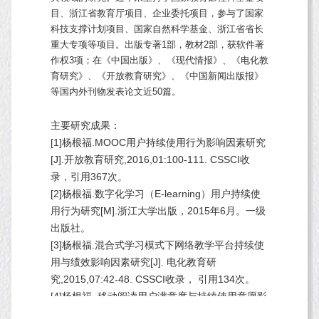
目、浙江省教育厅项目、企业委托项目，参与了国家
科技支撑计划项目、国家自然科学基金、浙江省省长
重大专项等项目。出版专著
1
部，教材
2
部，获软件著
作权
3
项；在《中国出版》、《现代情报》、《电化教
育研究》、《开放教育研究》、《中国新闻出版报》
等国内外刊物发表论文近5
0
篇。
主要研究成果：
[1]
杨根福
.MOOC
用户持续使用行为影响因素研究
[J].
开放教育研究
,2016,01:100-111. CSSCI
收
录，引用
367
次。
[2]
杨根福
.
数字化学习（
E-learning
）用户持续使
用行为研究
[M].
浙江大学出版，
2015
年
6
月。一级
出版社。
[3]
杨根福
.
混合式学习模式下网络教学平台持续使
用与绩效影响因素研究
[J].
电化教育研
究
,2015,07:42-48. CSSCI
收录， 引用
134
次。
[4]
杨根福
.
移动阅读用户满意度与持续使用意愿影
响因素研究
——
以内容聚合类
APP
为例
[J].
现代情