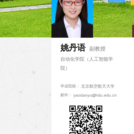
姚丹语
副教授
自动化学院（人工智能学
院）
毕业院校：
北京航空航天大学
邮件：
yaodanyu
hdu.edu.cn