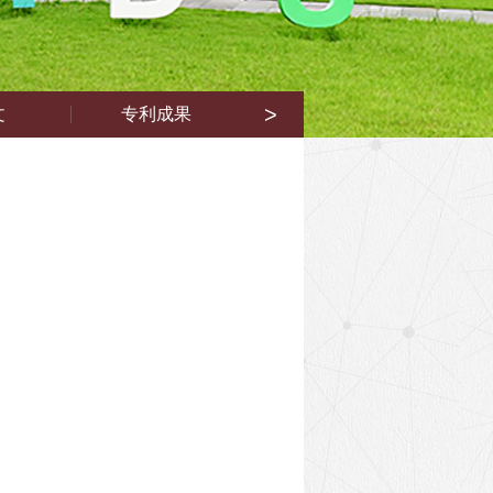
>
文
专利成果